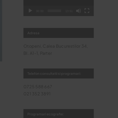
00:00
13:51
Adresa
Otopeni, Calea Bucurestilor 34,
Bl. A1-1, Parter
Telefon consultatii si programari:
0725 588 667
021 352 3891
Programari ecografie: