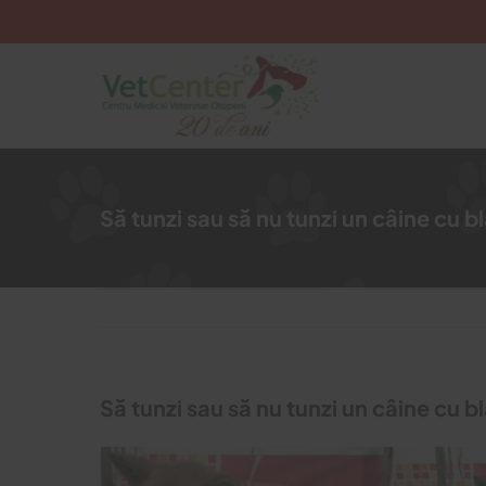
Skip
to
content
Să tunzi sau să nu tunzi un câine cu 
Să tunzi sau să nu tunzi un câine cu 