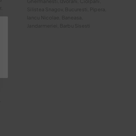
Ghermanesti, Izvorani, Ciolpani,
r,
Silistea Snagov, Bucuresti, Pipera,
Iancu Nicolae, Baneasa,
Jandarmeriei, Barbu Sisesti
,