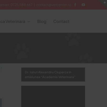
ramari:
0725.588.667
|
contact@vetcenter.ro
ca Veterinara
Blog
Contact
Dr. Ionut Alexandru Ciuperca in
emisiunea “Academia Veterinara”
Video
Player