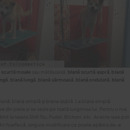
 scurtă moale
sau mătăsoasă,
blană scurtă aspră
,
blană
ungă
,
blană lungă
,
blană sârmoasă
,
blană ondulată
,
blană
lană: blana simplă și blana dublă. La blana simplă
se din piele și se vede pe toată lungimea lui. Pentru o mai
lnit la rasele Shih Tzu, Pudel, Bichoni, etc. Aceste rase pot
 din foarfecă, singura modificare ce poate apărea de-a