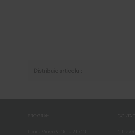
Distribuie articolul:
PROGRAM
CONTAC
Luni - Vineri 9:00 - 21:00
Otopeni