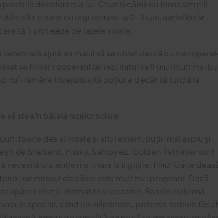
 o posibilă decolorare a lui. Chiar și câinii cu blana simplă
ăm să fie tunși cu regularitate, la 2-3 luni, astfel încât
 care să îi protejeze de razele solare.
că veterinară ajută animalul să se obișnuiască cu manoperel
axat va fi mai cooperant iar rezultatul va fi unul mult mai b
 nu îi rămâne frizerului altă opțiune decât să tundă la
e să stea în bătaia razelor solare.
curt, foarte des și moale și altul extern, puțin mai aspru și
ști de Shetland, Husky, Samoyezi, Golden Retriever sunt
 necesită o atenție mai mare la îngrijire, fiind foarte deas
nterior, iar mirosul de câine este mult mai pregnant. Dacă
ot apărea iritații, dermatite și eczeme. Rasele cu blană
avara, în special, când ele năpârlesc, perierea trebuie făcu
călzească, stratul de subpăr începe să se detașeze, ducân