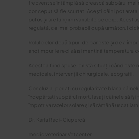
frecvent se întâmplă să crească subpărul mai 
conceput să fie scurtat. Acești câini pot arat
pufos și are lungimi variabile pe corp. Acest a
regulată, cel mai probabil după următorul ciclu
Rolul celor două tipuri de păr este și de a împ
anotimpurile reci să își mențină temperatura co
Acestea fiind spuse, există situații când este
medicale, intervenții chirurgicale, ecografii.
Concluzia: periați cu regularitate blana câinelu
îndepărtați subpărul mort, lasați câinele să își
împotriva razelor solare și să rămână uscat iarn
Dr. Karla Radi-Ciupercă
medic veterinar Vetcenter