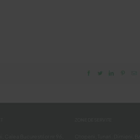
Facebook
Twitter
LinkedIn
Pintere
E
T
ZONE DESERVITE
, Calea Bucurestilor nr 96,
Otopeni, Tunari, Dimieni, Ba