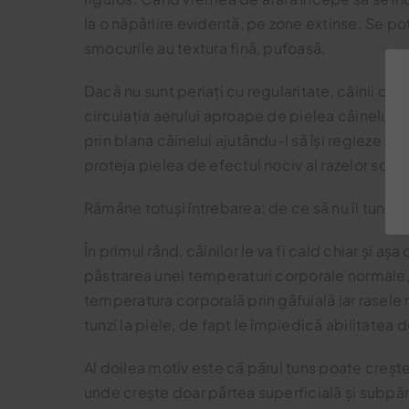
la o năpârlire evidentă, pe zone extinse. Se p
smocurile au textura fină, pufoasă.
Dacă nu sunt periați cu regularitate, câinii cu 
circulația aerului aproape de pielea câinelui. 
prin blana câinelui ajutându-l să își regleze tem
proteja pielea de efectul nociv al razelor solar
Rămâne totuși întrebarea: de ce să nu îi tundem
În primul rând, câinilor le va fi cald chiar și aș
păstrarea unei temperaturi corporale normale, ma
temperatura corporală prin gâfuială iar rasele n
tunzi la piele, de fapt le împiedică abilitatea d
Al doilea motiv este că părul tuns poate creșt
unde crește doar părtea superficială și subpăru