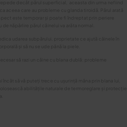
repede decât părul superficial, aceasta din urma nefiind
a ca aceea care au probleme cu glanda tiroidă. Părul arată
spect este temporar și poate fi îndreptat prin periere
 de năpârlire părul câinelui va arăta normal.
iedica udarea subpărului, proprietate ce ajută câinele în
rporală și să nu se ude până la piele.
 necesar să razi un câine cu blana dublă: probleme
i încât să vă puteți trece cu ușurință mâna prin blana lui,
 folosească abilitățile naturale de termoreglare și protecție
a.