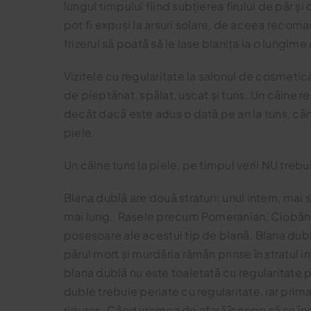
lungul timpului fiind subțierea firului de păr și
pot fi expuși la arsuri solare, de aceea recomand
frizerul să poată să le lase blanița la o lungime
Vizitele cu regularitate la salonul de cosmeti
de pieptănat, spălat, uscat și tuns. Un câine rel
decât dacă este adus o dată pe an la tuns, când
piele.
Un câine tuns la piele, pe timpul verii NU trebui
Blana dublă are două straturi: unul intern, mai s
mai lung. Rasele precum Pomeranian, Ciobăne
posesoare ale acestui tip de blană. Blana dublă
părul mort și murdăria rămân prinse în stratul i
blana dublă nu este toaletată cu regularitate p
duble trebuie periate cu regularitate, iar prim
riguros. Când vremea de afară începe să se în