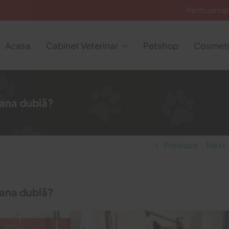
Pentru prog
Acasa
Cabinet Veterinar
Petshop
Cosmeti
blana dublă?
Previous
Next
blana dublă?