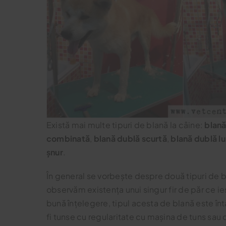
Există mai multe tipuri de blană la câine:
blană
combinată
,
blană dublă scurtă
,
blană dublă l
șnur
.
În general se vorbește despre două tipuri de b
observăm existența unui singur fir de păr ce ie
bună înțelegere, tipul acesta de blană este întâ
fi tunse cu regularitate cu mașina de tuns sau