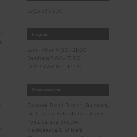
0723 390 300
e
Program
un
Luni - Vineri 9:00 - 21:00
Sambata 9:00 - 17:00
Duminica 9:00 - 13:00
Zone deservite:
ă
Otopeni, Tunari, Dimieni, Balotesti,
Corbeanca, Petresti, Tancabesti,
Peris, Saftica, Snagov,
tă
Vladiceasca, Ciofliceni,
d