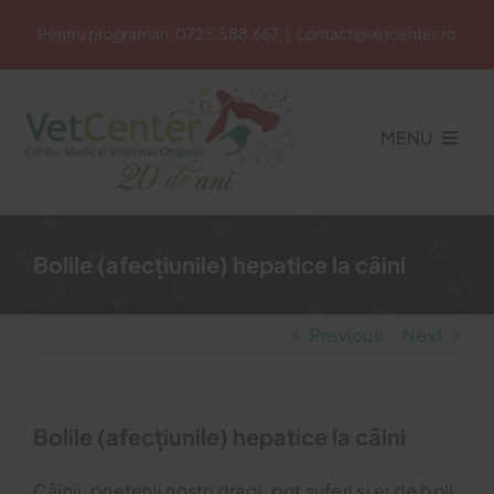
Skip
Pentru programari:
0725.588.667
|
contact@vetcenter.ro
to
content
MENU
Acasa
Bolile (afecțiunile) hepatice la câini
Cabinet Veterinar
Previous
Next
Petshop
Bolile (afecțiunile) hepatice la câini
Cosmetica Veterinara
Câinii, prietenii noștri dragi, pot suferi și ei de boli