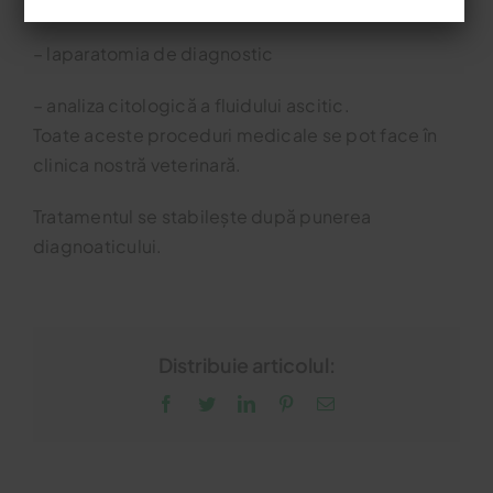
– analize de sânge
– laparatomia de diagnostic
– analiza citologică a fluidului ascitic.
Toate aceste proceduri medicale se pot face în
clinica nostră veterinară.
Tratamentul se stabilește după punerea
diagnoaticului.
Distribuie articolul:
Facebook
Twitter
LinkedIn
Pinterest
Email