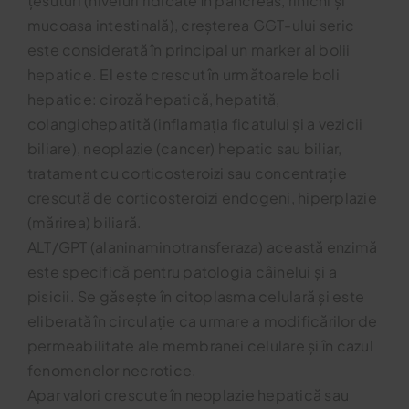
țesuturi (niveluri ridicate în pancreas, rinichi și
mucoasa intestinală), creșterea GGT-ului seric
este considerată în principal un marker al bolii
hepatice. El este crescut în următoarele boli
hepatice: ciroză hepatică, hepatită,
colangiohepatită (inflamația ficatului și a vezicii
biliare), neoplazie (cancer) hepatic sau biliar,
tratament cu corticosteroizi sau concentrație
crescută de corticosteroizi endogeni, hiperplazie
(mărirea) biliară.
ALT/GPT (alaninaminotransferaza) această enzimă
este specifică pentru patologia câinelui și a
pisicii. Se găsește în citoplasma celulară și este
eliberată în circulație ca urmare a modificărilor de
permeabilitate ale membranei celulare și în cazul
fenomenelor necrotice.
Apar valori crescute în neoplazie hepatică sau