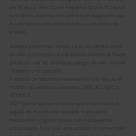
ale ficatului. Afecțiunile hepatice (bolile ficatului)
Blog
sunt dintre cele mai frecvente boli diagnosticate
în cabinetele veterinare dotate cu laborator de
analize.
Contact
Adesea proprietarii nu știu că au un câine bolnav
de afecțiuni hepatice până boala nu devine foarte
gravă sau i se fac analize de sânge din alte motive
( înaintea unei operații).
În analiza de laborator veterinar cel mai des apar
modificați următorii parametri: GGT, ALT/GPT și
AST/GOT.
GGT (gama-glutamiltransferaza) este o enzimă
legată de membrana celulară, implicată în
metabolismul glutationului (cel mai puternic
antioxidant). Deși GGT este prezent în numeroase