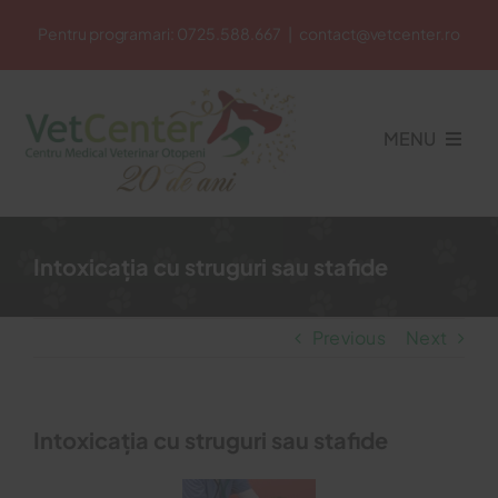
Skip
Pentru programari:
0725.588.667
|
contact@vetcenter.ro
to
content
MENU
Acasa
Intoxicația cu struguri sau stafide
Cabinet Veterinar
Previous
Next
Petshop
Intoxicația cu struguri sau stafide
Cosmetica Veterinara