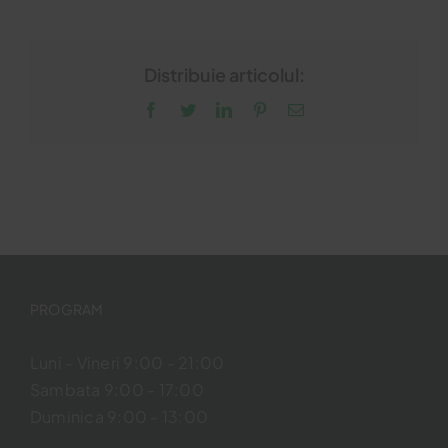
Distribuie articolul:
Facebook
Twitter
LinkedIn
Pinterest
Email
PROGRAM
Luni - Vineri 9:00 - 21:00
Sambata 9:00 - 17:00
Duminica 9:00 - 13:00