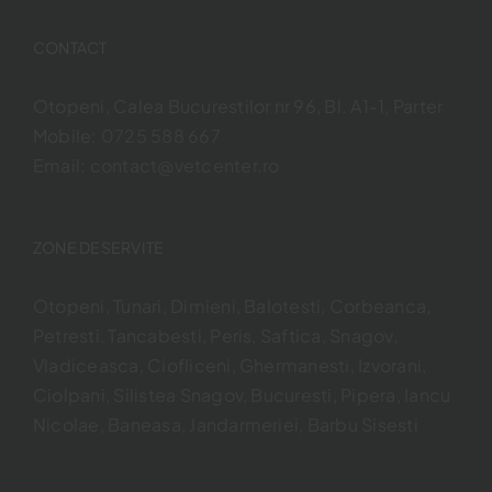
CONTACT
Otopeni, Calea Bucurestilor nr 96, Bl. A1-1, Parter
Mobile:
0725 588 667
Email:
contact@vetcenter.ro
ZONE DESERVITE
Otopeni, Tunari, Dimieni, Balotesti, Corbeanca,
Petresti, Tancabesti, Peris, Saftica, Snagov,
Vladiceasca, Ciofliceni, Ghermanesti, Izvorani,
Ciolpani, Silistea Snagov, Bucuresti, Pipera, Iancu
Nicolae, Baneasa, Jandarmeriei, Barbu Sisesti