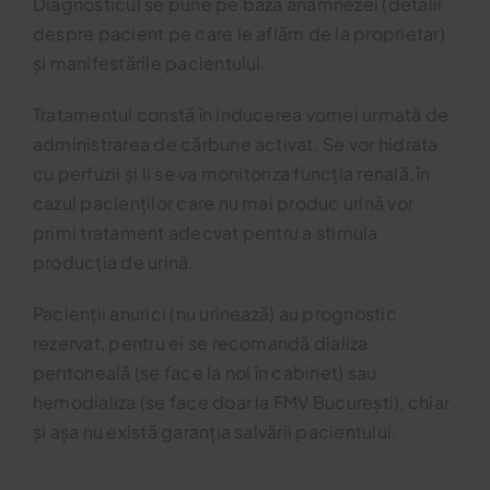
Diagnosticul se pune pe baza anamnezei (detalii
despre pacient pe care le aflăm de la proprietar)
și manifestările pacientului.
Tratamentul constă în inducerea vomei urmată de
administrarea de cărbune activat. Se vor hidrata
cu perfuzii și li se va monitoriza funcția renală, în
cazul pacienților care nu mai produc urină vor
primi tratament adecvat pentru a stimula
producția de urină.
Pacienții anurici (nu urinează) au prognostic
rezervat, pentru ei se recomandă dializa
peritoneală (se face la noi în cabinet) sau
hemodializa (se face doar la FMV București), chiar
și așa nu există garanția salvării pacientului.