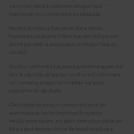
care chiar dacă a consumat struguri nu a
manifestat nici o problemă de sănătate.
Pacientul nostru a fost salvat dar a rămas
întrebarea ce anume îi face mai sensibili pe unii
dintre pacienți la intoxicația cu struguri față de
ceilalți?
Studiile confirmă că această problemă apare mai
des la câini decât la pisici și că nu toți câinii care
vor consuma struguri sau stafide vor avea
probleme de sănătate.
Cantitatea de struguri consumată este de
asemenea un factor important în apariția
insuficienței renale, am găsit date că un câine de
8 kg a avut semne clinice de boală după ce a