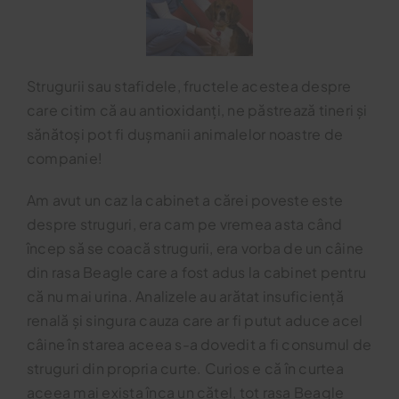
Blog
Strugurii sau stafidele, fructele acestea despre
Contact
care citim că au antioxidanți, ne păstrează tineri și
sănătoși pot fi dușmanii animalelor noastre de
companie!
Am avut un caz la cabinet a cărei poveste este
despre struguri, era cam pe vremea asta când
încep să se coacă strugurii, era vorba de un câine
din rasa Beagle care a fost adus la cabinet pentru
că nu mai urina. Analizele au arătat insuficiență
renală și singura cauza care ar fi putut aduce acel
câine în starea aceea s-a dovedit a fi consumul de
struguri din propria curte. Curios e că în curtea
aceea mai exista înca un cățel, tot rasa Beagle