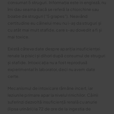
consumat 5 struguri. Informația este in engleză, nu
îmi dau seama dacă se referă la chiorchine sau
boabe de struguri (”5 grapes”). Neavând
certitudine eu câinelui meu nu i-aș da struguri și
cu atât mai mult stafide, care s-au dovedit a fi și
mai toxice.
Există câteva date despre apariția insuficienței
renale la pisici și dihori după consumul de struguri
și stafide. Intoxicația nu a fost reprodusă
experimental în laborator, deci nu avem date
certe.
Mecanismul de intoxicare rămâne incert, iar
leziunile primare apar la nivelul rinichilor. Câinii
suferinzi dezvoltă insuficiență renală cu anurie
(lipsa urinării) la 72 de ore de la ingestia de