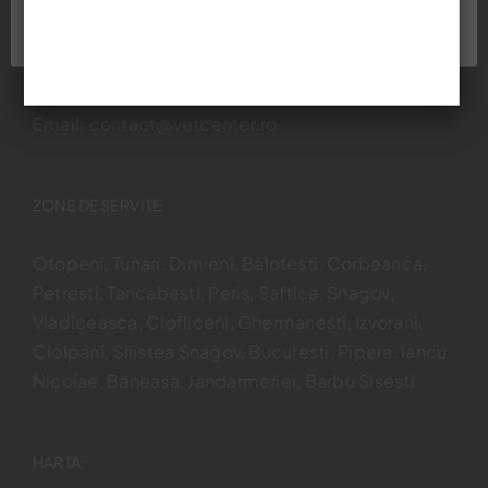
CONTACT
Cookie settings
ACCEPT
Otopeni, Calea Bucurestilor nr 96, Bl. A1-1, Parter
Mobile:
0725 588 667
Email:
contact@vetcenter.ro
ZONE DESERVITE
Otopeni, Tunari, Dimieni, Balotesti, Corbeanca,
Petresti, Tancabesti, Peris, Saftica, Snagov,
Vladiceasca, Ciofliceni, Ghermanesti, Izvorani,
Ciolpani, Silistea Snagov, Bucuresti, Pipera, Iancu
Nicolae, Baneasa, Jandarmeriei, Barbu Sisesti
HARTA: