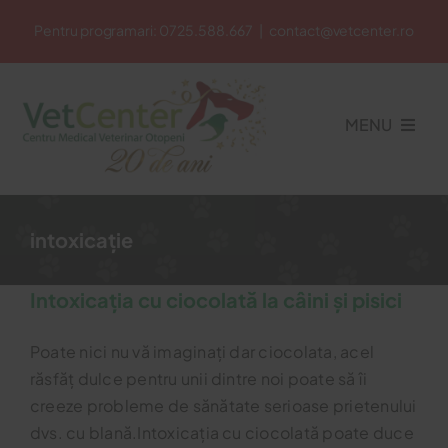
Skip
Pentru programari:
0725.588.667
|
contact@vetcenter.ro
to
content
MENU
Acasa
intoxicație
Cabinet Veterinar
Intoxicația cu ciocolată la câini și pisici
Poate nici nu vă imaginați dar ciocolata, acel
Petshop
răsfăț dulce pentru unii dintre noi poate să îi
creeze probleme de sănătate serioase prietenului
Cosmetica Veterinara
dvs. cu blană.Intoxicația cu ciocolată poate duce