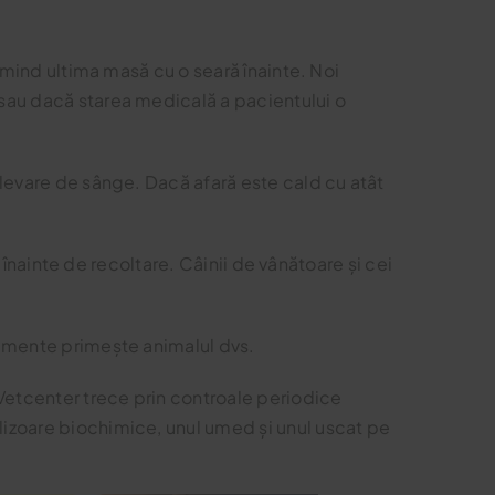
rimind ultima masă cu o seară înainte. Noi
 sau dacă starea medicală a pacientului o
relevare de sânge. Dacă afară este cald cu atât
t înainte de recoltare. Câinii de vânătoare și cei
icamente primește animalul dvs.
 Vetcenter trece prin controale periodice
alizoare biochimice, unul umed și unul uscat pe