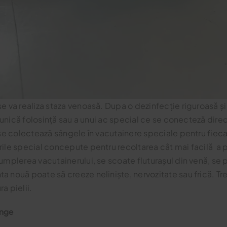
se va realiza staza venoasă. Dupa o dezinfecție riguroasă 
de unică folosință sau a unui ac special ce se conecteză di
 se colectează sângele în vacutainere speciale pentru fieca
rile special concepute pentru recoltarea cât mai facilă a p
umplerea vacutainerului, se scoate fluturașul din venă, se 
a nouă poate să creeze neliniște, nervozitate sau frică. Tre
a pielii.
ânge