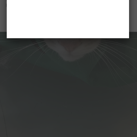
personaliza setarile cookie-urilor.
Cookie settings
ACCEPT