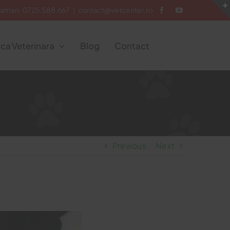
ramari:
0725.588.667
|
contact@vetcenter.ro
ca Veterinara
Blog
Contact
Previous
Next