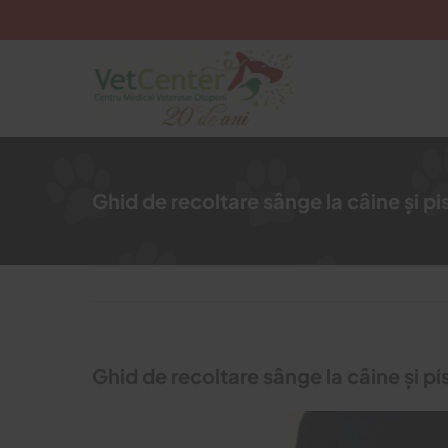
Skip
to
content
Ghid de recoltare sânge la câine și pis
Ghid de recoltare sânge la câine și pis