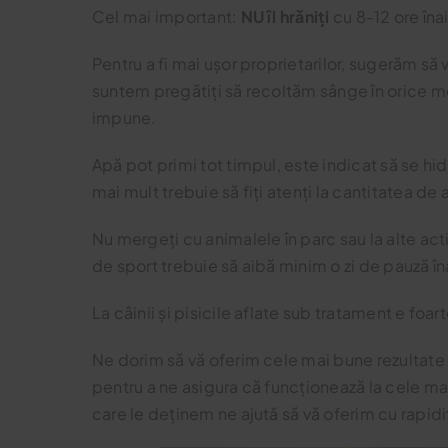
Cel mai important:
NU îl hrăniți
cu 8-12 ore îna
Pentru a fi mai ușor proprietarilor, sugerăm să 
suntem pregătiți să recoltăm sânge în orice mo
impune.
Apă pot primi tot timpul, este indicat să se hi
mai mult trebuie să fiți atenți la cantitatea 
Nu mergeți cu animalele în parc sau la alte activi
de sport trebuie să aibă minim o zi de pauză îna
La câinii și pisicile aflate sub tratament e f
Ne dorim să vă oferim cele mai bune rezultate 
pentru a ne asigura că funcționează la cele ma
care le deținem ne ajută să vă oferim cu rapidit