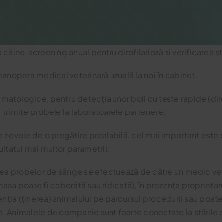
âine, screening anual pentru dirofilarioză și verificarea s
manopera medical veterinară uzuală la noi în cabinet.
atologice, pentru detecția unor boli cu teste rapide (dir
 a trimite probele la laboratoarele partenere.
 nevoie de o pregătire prealabilă, cel mai important este ca
zultatul mai multor parametri).
area probelor de sânge se efectuează de către un medic ve
sa poate fi coborâtă sau ridicată), în prezența proprietaru
enția (ținerea) animalului pe parcursul procedurii sau poat
 Animalele de companie sunt foarte conectate la stările em