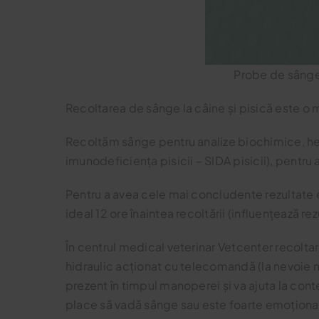
Probe de sânge c
Recoltarea de sânge la câine și pisică este o 
Recoltăm sânge pentru analize biochimice, hem
imunodeficiența pisicii – SIDA pisicii), pentru
Pentru a avea cele mai concludente rezultate e
ideal 12 ore înaintea recoltării (influențează re
În centrul medical veterinar Vetcenter recolt
hidraulic acționat cu telecomandă (la nevoie ma
prezent în timpul manoperei și va ajuta la cont
place să vadă sânge sau este foarte emoționat.