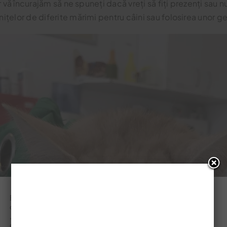
lor vă încurajăm să ne spuneți dacă vreți să fiți prezenți sau 
nițelor de diferite mărimi pentru câini sau folosirea unor ge
Folosim cookie-uri pe site-ul nostru web pentru a vă oferi
cea mai relevantă experiență de navigare. Apasati
„Accept” daca sunteti de acord cu utilizarea tuturor
cookie-urilor sau apasati "Cookie settings" pentru a