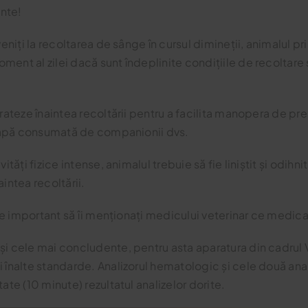
inte!
veniți la recoltarea de sânge în cursul dimineții, animalul p
ment al zilei dacă sunt îndeplinite condițiile de recoltare
drateze înaintea recoltării pentru a facilita manopera de p
de apă consumată de companionii dvs.
tăți fizice intense, animalul trebuie să fie liniștit și odihni
intea recoltării.
oarte important să îi menționați medicului veterinar ce med
și cele mai concludente, pentru asta aparatura din cadrul
i înalte standarde. Analizorul hematologic și cele două an
ate (10 minute) rezultatul analizelor dorite.