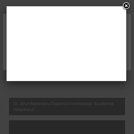
Distribuie articolul:
Folosim cookie-uri pe site-ul nostru web pentru a vă
oferi cea mai relevantă experiență de navigare.
Facebook
Twitter
LinkedIn
Pinterest
Email
Apasati „Accept” daca sunteti de acord cu utilizarea
tuturor cookie-urilor sau apasati "Cookie settings"
pentru a personaliza setarile cookie-urilor.
Cookie settings
ACCEPT
Dr. Ionut Alexandru Ciuperca in emisiunea “Academia
Veterinara”
Video
Player