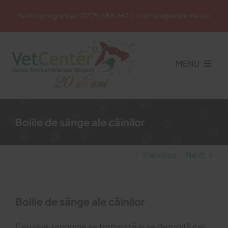
Skip
Pentru programari:
0725.588.667
|
contact@vetcenter.ro
to
content
MENU
Acasa
Bolile de sânge ale câinilor
Cabinet Veterinar
Previous
Next
Petshop
Bolile de sânge ale câinilor
Cosmetica Veterinara
Celulele sanguine se formează și se dezvoltă cel