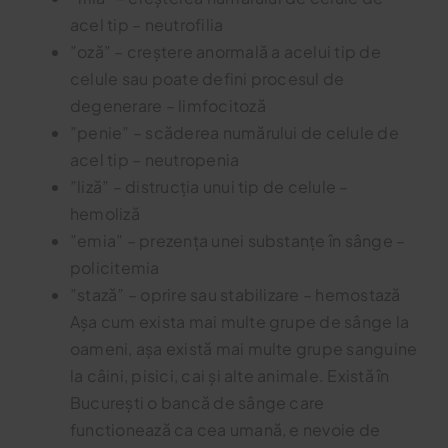
acel tip – neutrofilia
”oză” – creștere anormală a acelui tip de
celule sau poate defini procesul de
degenerare – limfocitoză
”penie” – scăderea numărului de celule de
acel tip – neutropenia
”liză” – distrucția unui tip de celule –
hemoliză
”emia” – prezența unei substanțe în sânge –
policitemia
”stază” – oprire sau stabilizare – hemostază
Așa cum exista mai multe grupe de sânge la
oameni, așa există mai multe grupe sanguine
la câini, pisici, cai și alte animale. Există în
București o bancă de sânge care
functionează ca cea umană, e nevoie de