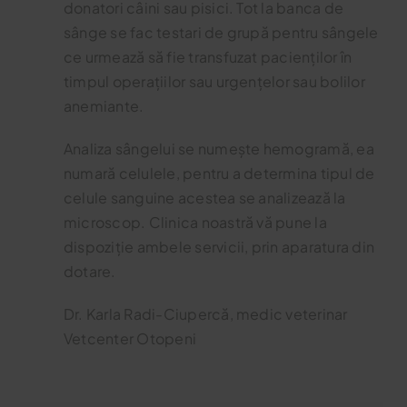
donatori câini sau pisici. Tot la banca de
sânge se fac testari de grupă pentru sângele
ce urmează să fie transfuzat pacienților în
timpul operațiilor sau urgențelor sau bolilor
anemiante.
Analiza sângelui se numește hemogramă, ea
numară celulele, pentru a determina tipul de
celule sanguine acestea se analizează la
microscop. Clinica noastră vă pune la
dispoziție ambele servicii, prin aparatura din
dotare.
Dr. Karla Radi-Ciupercă, medic veterinar
Vetcenter Otopeni