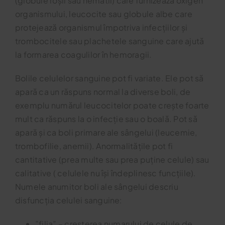
(globule roșii sau hematii) care furnizează oxigen
organismului, leucocite sau globule albe care
protejează organismul împotriva infecțiilor și
trombocitele sau plachetele sanguine care ajută
la formarea coagulilor în hemoragii.
Bolile celulelor sanguine pot fi variate. Ele pot să
apară ca un răspuns normal la diverse boli, de
exemplu numărul leucocitelor poate crește foarte
mult ca răspuns la o infecție sau o boală. Pot să
apară și ca boli primare ale sângelui (leucemie,
trombofilie, anemii). Anormalitățile pot fi
cantitative (prea multe sau prea puține celule) sau
calitative ( celulele nu își îndeplinesc funcțiile).
Numele anumitor boli ale sângelui descriu
disfuncția celulei sanguine:
”filia” – creșterea numarului de celule de