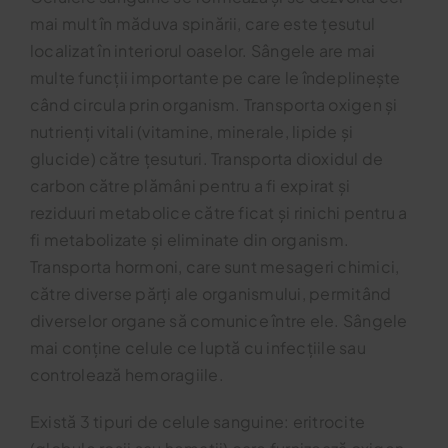
mai mult în măduva spinării, care este țesutul
Blog
localizat în interiorul oaselor. Sângele are mai
multe funcții importante pe care le îndeplinește
când circula prin organism. Transporta oxigen și
Contact
nutrienți vitali (vitamine, minerale, lipide și
glucide) către țesuturi. Transporta dioxidul de
carbon către plămâni pentru a fi expirat și
reziduuri metabolice către ficat și rinichi pentru a
fi metabolizate și eliminate din organism.
Transporta hormoni, care sunt mesageri chimici,
către diverse părți ale organismului, permitând
diverselor organe să comunice între ele. Sângele
mai conține celule ce luptă cu infecțiile sau
controlează hemoragiile.
Există 3 tipuri de celule sanguine: eritrocite