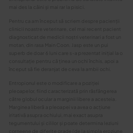
mai des la câini și mai rar la pisici.
Blog
Pentru ca am început să scriem despre pacienții
clinicii noastre veterinare, cel mai recent pacient
Contact
diagnosticat de medicii noștri veterinari a fost un
motan, din rasa Main Coon. Jasp este un pui
superb de doar 6 luni care s-a prezentat inițial la o
consultație pentru că ținea un ochi închis, apoi a
început să fie deranjat de ceva la ambii ochi.
Entropionul este o modificare a poziției
pleoapelor, fiind caracterizată prin răsfângerea
către globul ocular a marginii libere a acesteia.
Marginea liberă a pleoapei va avea o acțiune
iritativă asupra ochiului, mai exact asupra
tegumentului și cililor și poate determina leziuni
corneene de diferite grade (de la simpla eroziune