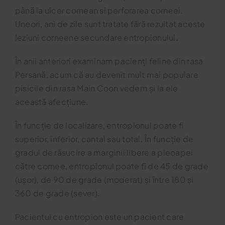
până la ulcer cornean si perforarea corneei.
Uneori, ani de zile sunt tratate fără rezultat aceste
leziuni corneene secundare entropionului.
În anii anteriori examinam pacienți feline din rasa
Persană, acum că au devenit mult mai populare
pisicile din rasa Main Coon vedem și la ele
această afecțiune.
În funcție de localizare, entropionul poate fi
superior, inferior, cantal sau total. În funcție de
gradul de răsucire a marginii libere a pleoapei
către cornee, entropionul poate fi de 45 de grade
(ușor), de 90 de grade (moderat) și între 180 și
360 de grade (sever).
Pacientul cu entropion este un pacient care