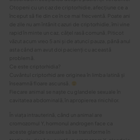
Otopeni cu un caz de criptorhidie, afecțiune ce a
Blog
început să fie din ce în ce mai frecventă. Poate ani
de zile nu am întânit cazuri de criptorhidie, îmi vine
rapid în minte un caz, cățel rasă comună, Piticot
Contact
văzut acum vreo 5 ani și de atunci pauza, până anul
asta când am avut doi pacienți cu această
problemă.
Ce este criptorhidia?
Cuvântul criptorhid are originea în limba latină și
înseamnă floare ascunsă.
Fiecare animal se naște cu glandele sexuale în
cavitatea abdominală, în apropierea rinichilor.
În viața intrauterină, când un animal are
cromozomul Y, hormonul androgen face ca
aceste glande sexuale să se transforme în