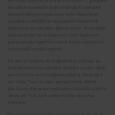
testicule, dacă nu există un cromozom Y, glandele
sexuale evoluează în ovare și rămân în cavitatea
abdominală pe tot parcursul vieții. Fetus fiind,
creșterea cantității de testosteron determină
testiculele să coboare către scrotum. Testiculele
sunt susținute de un ligament, numit ligament
gubernacular, ligament care în drumul spre scrot
traversează canalul inghinal.
De obicei la vârsta de 6 săptămâni, cățelușii au
ambele testicule coborâte. Există și situații când
acest proces se prelungește până la vârsta de 4
luni, chiar 7 luni, în cazuri excepționale. Astfel,
dacă puiul dvs nu are testiculele coborâte până la
vârsta de 7 luni, sunt șanse minime să se mai
întâmple.
Criptorhidia este o afecțiune genetică. Dacă un