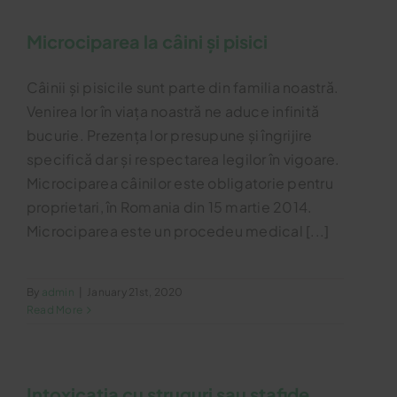
Microciparea la câini și pisici
Câinii și pisicile sunt parte din familia noastră.
Venirea lor în viața noastră ne aduce infinită
bucurie. Prezența lor presupune și îngrijire
specifică dar și respectarea legilor în vigoare.
Microciparea câinilor este obligatorie pentru
proprietari, în Romania din 15 martie 2014.
Microciparea este un procedeu medical [...]
By
admin
|
January 21st, 2020
Read More
Intoxicația cu struguri sau stafide