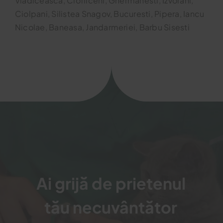
Vladiceasca, Ciofliceni, Ghermanesti, Izvorani,
Ciolpani, Silistea Snagov, Bucuresti, Pipera, Iancu
Nicolae, Baneasa, Jandarmeriei, Barbu Sisesti
Ai grijă de prietenul
tău necuvântător