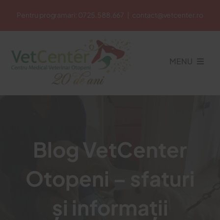
Skip
Pentru programari:
0725.588.667
|
contact@vetcenter.ro
to
content
MENU
Acasa
Cabinet Veterinar
Blog VetCenter
Otopeni – sfaturi
Petshop
și informații
Cosmetica Veterinara