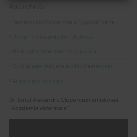
Recent Posts
Test anticorpi Parvoviroza si “Jigodie” caine
“Nisip” în urina pisicilor – Urolitiaza
Bolile (afecțiunile) hepatice la câini
Cum să previ insolația la câini (heatstroke)
Aristele pot rănii câinii
Dr. Ionut Alexandru Ciuperca in emisiunea
“Academia Veterinara”
Video
Player