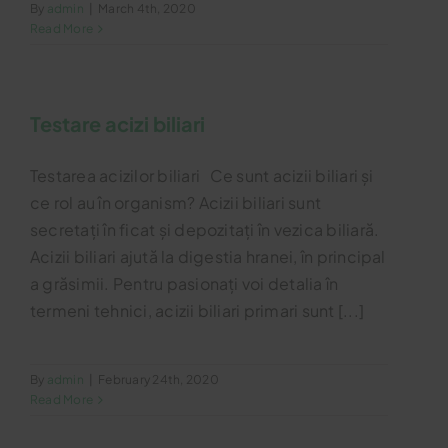
By
admin
|
March 4th, 2020
Read More
Testare acizi biliari
Testarea acizilor biliari Ce sunt acizii biliari și
ce rol au în organism? Acizii biliari sunt
secretați în ficat și depozitați în vezica biliară.
Acizii biliari ajută la digestia hranei, în principal
a grăsimii. Pentru pasionați voi detalia în
termeni tehnici, acizii biliari primari sunt [...]
By
admin
|
February 24th, 2020
Read More