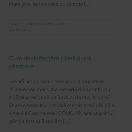
mare și nu se intervine cu terapie [...]
By
admin
|
October 22nd, 2020
Read More
Cum dezinfectăm câinii după
plimbare
Aseară am primit un mesaj de la un prieten:
”Care e cea mai bună metodă de dezinfecție
a cățelușilor după ce îi aduci de la plimbare?”
Știam că săpunul omoară membrana lipidică a
virusului Corona, noul COVID-19, așa că primul
gând a fost să îi spălăm [...]