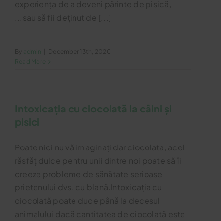
experiența de a deveni părinte de pisică,
...sau să fii deținut de [...]
By
admin
|
December 13th, 2020
Read More
Intoxicația cu ciocolată la câini și
pisici
Poate nici nu vă imaginați dar ciocolata, acel
răsfăț dulce pentru unii dintre noi poate să îi
creeze probleme de sănătate serioase
prietenului dvs. cu blană.Intoxicația cu
ciocolată poate duce până la decesul
animalului dacă cantitatea de ciocolată este